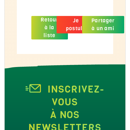
Retour
Je
Partager
à la
postule
à un ami
liste
INSCRIVEZ-
VOUS
À NOS
NEWSLETTERS